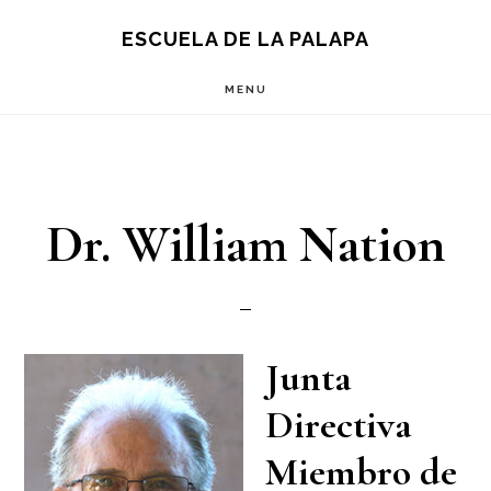
Skip
Skip
S
ESCUELA DE LA PALAPA
OF
to
to
C
MENU
main
footer
content
Dr. William Nation
Junta
Directiva
Miembro de