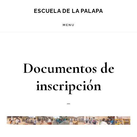
Skip
Skip
S
ESCUELA DE LA PALAPA
OF
to
to
C
MENU
main
footer
content
Documentos de
inscripción