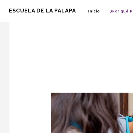
Skip
Skip
ESCUELA DE LA PALAPA
Inicio
¿Por qué 
to
to
main
footer
content