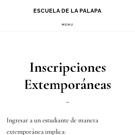
Skip
Skip
S
ESCUELA DE LA PALAPA
OF
to
to
C
MENU
main
footer
content
Inscripciones
Extemporáneas
Ingresar a un estudiante de manera
extemporánea implica: