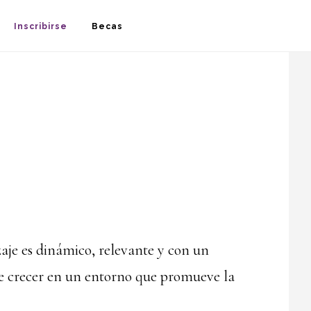
S
Inscribirse
Becas
OF
C
zaje es dinámico, relevante y con un
e crecer en un entorno que promueve la