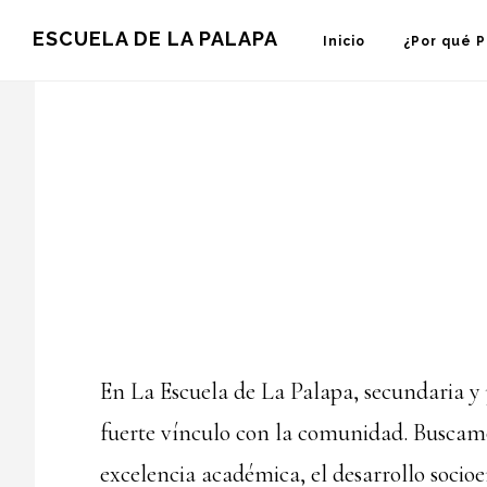
Skip
Skip
ESCUELA DE LA PALAPA
Inicio
¿Por qué 
to
to
main
footer
content
En La Escuela de La Palapa, secundaria y 
fuerte vínculo con la comunidad. Buscam
excelencia académica, el desarrollo socioe