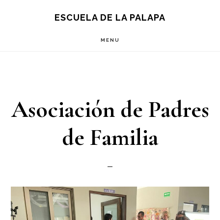
Skip
Skip
S
ESCUELA DE LA PALAPA
OF
to
to
C
MENU
main
footer
content
Asociación de Padres
de Familia