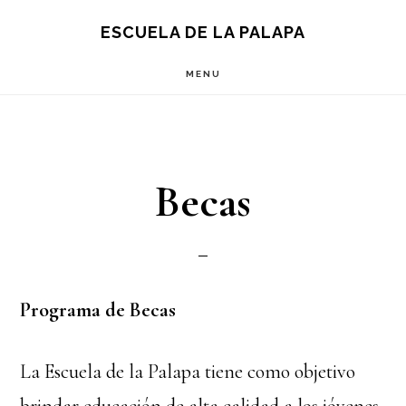
Skip
Skip
S
ESCUELA DE LA PALAPA
OF
to
to
C
MENU
main
footer
content
Becas
Programa de Becas
La Escuela de la Palapa tiene como objetivo