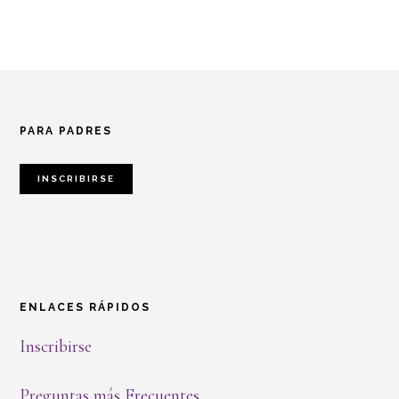
Footer
PARA PADRES
INSCRIBIRSE
ENLACES RÁPIDOS
Inscribirse
Preguntas más Frecuentes